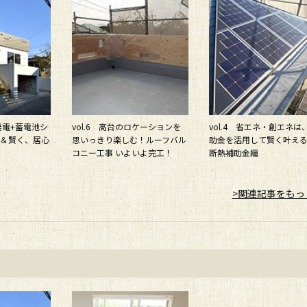
光発電+蓄電池シ
vol.6 高台のロケーションを
vol.4 省エネ・創エネは
＆賢く、居心
思いっきり楽しむ！ルーフバル
助金を活用して賢く叶え
コニー工事 いよいよ完工！
断熱補助金編
>関連記事をもっ