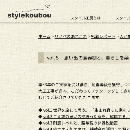
スタイル工房とは
スタイ
ホーム
>
リノベのあれこれ
>
密着レポート
>
人が
vol.５ 思い出の食器棚と、暮らしを
築33年のご実家を受け継ぎ、耐震等級を獲得しつ
大工工事が進み、こだわってプランニングしてき
わせてご紹介させていただきます。
◆
vol.1 世界を旅して思う。 「生まれ育った
◆
vol.2 ご両親の思いの詰まった家を、解体する。
◆
vol.3 耐震レベルと、贈与税の非課税措置
◆
vol.4 省エネ・創エネは、補助金を活用して