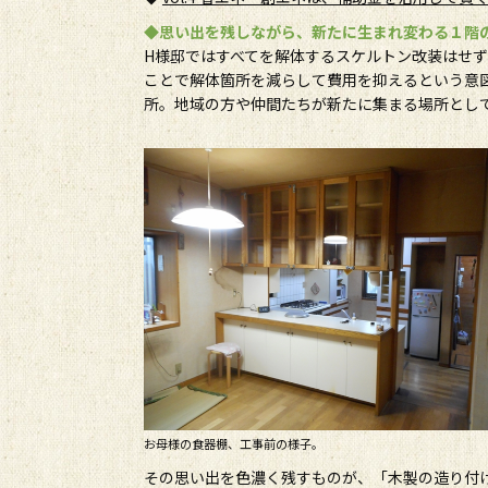
◆思い出を残しながら、新たに生まれ変わる１階
H様邸ではすべてを解体するスケルトン改装はせ
ことで解体箇所を減らして費用を抑えるという意
所。地域の方や仲間たちが新たに集まる場所とし
お母様の食器棚、工事前の様子。
その思い出を色濃く残すものが、「木製の造り付