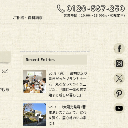
営業時間：10:00〜18:00(火･水曜定休)
ご相談・資料請求
Recent Entries
日（火）
vol.8（完） 最初は走り
書きだったプラン！チー
ム一丸となってつくり上
ドもあ
げた、「職住一体の家で
始まる新しい暮らし」
vol.7 『太陽光発電+蓄
電池システム』で、安心
＆賢く、居心地のいい家
に！