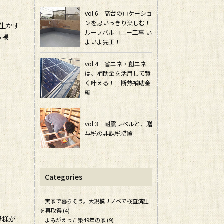
vol.6 高台のロケーショ
ンを思いっきり楽しむ！
生かす
ルーフバルコニー工事 い
る場
よいよ完工！
vol.4 省エネ・創エネ
は、補助金を活用して賢
く叶える！ 断熱補助金
編
vol.3 耐震レベルと、贈
与税の非課税措置
Categories
実家で暮らそう。大規模リノベで検査済証
を再取得 (4)
母様が
よみがえった築49年の家 (9)