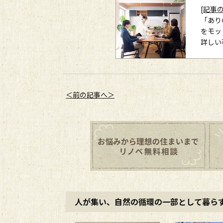
[記事
「あり
をモッ
詳しい
＜前の記事へ＞
人が集い、自然の循環の一部として暮らす