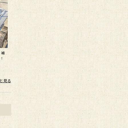
、補
る！
と見る