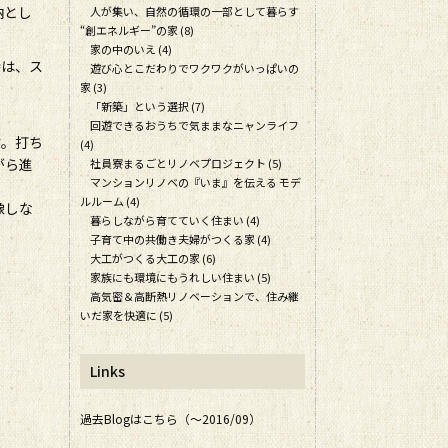
納とし
人が集い、自然の循環の一部として暮らす
“創エネルギー”の家 (8)
家の中のいえ (4)
時は、ス
遊び心とこだわりでワクワクがいっぱいの
家 (3)
「新築」という選択 (7)
回遊できるおうちで気ままなニャンライフ
す。打ち
(4)
がら進
社員寮まるごとリノベプロジェクト (5)
マンションリノベの『いま』を伝える モデ
ルルーム (4)
像しな
暮らしながら育てていく住まい (4)
子育て中の共働き夫婦がつくる家 (4)
大工がつくる大工の家 (6)
家族にも環境にもうれしい住まい (5)
高気密＆高断熱リノベーションで、住み継
いだ家を快適に (5)
Links
過去Blogはこちら（～2016/09）