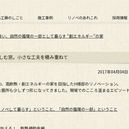
ル工房のしごと
施工事例
リノベのあれこれ
採用情報
集い、自然の循環の一部として暮らす “創エネルギー”の家
楽しむ窓。小さな工夫を積み重ねて
2017年04月04
つ、高断熱・創エネルギーの家を目指したH様邸のリノベーション。
た箇所も少しずつ形になってきました。現場でのこころ温まるエピソー
家をリノベして暮らす」ということ、「自然の循環の一部」ということ
賢く叶える！ 断熱補助金編