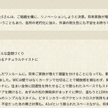
たSさんは、ご結婚を機に、リノベーションしようと決意。将来家族が
ということもあり、各所の老朽化に加え、外装の耐久性にも不安をお持ち
ブルな空間づくり
あるナチュラルテイストに
んだワンルームに。将来ご家族が増えて寝室を分けることになっても、
しました。WICは壁ではなくカーテンで仕切ることで開放感を損なわず
ンドに。住まい全体に回遊性を持たせることで限られたスペースでもス
ドアを開けると、あずみの松の無垢床がまっすぐに伸び、温もりとLDK
みのシンプルなスタイル。ビタミンカラーのアクセントクロスが気持ち
、不安だった冬の寒さ対策も。42㎡という限られたスペースながら、将