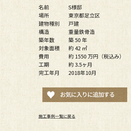
名前
S様邸
場所
東京都足立区
建物種別
戸建
構造
重量鉄骨造
築年数
築 50 年
対象面積
約 42 ㎡
費用
約 1550 万円（税込み）
工期
約 3.5ヶ月
完工年月
2018年10月
施工事例一覧に戻る