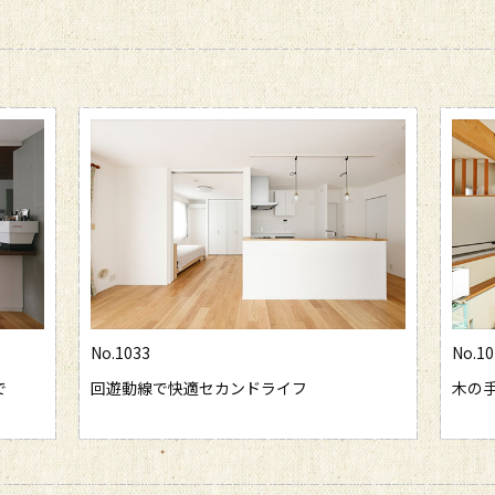
No.1029
No.1
木の手触り×異素材アクセントの洗練空間
ラン
ごせ