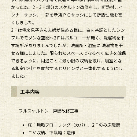
かった為、2・3Ｆ部分のスケルトン改修をし、断熱材、イ
ンナーサッシ、一部を新規ＰＧサッシにして断熱性能を高
くしました。
3Ｆは将来息子さん夫婦が住める様に、白を基調としたシン
プルでモダンな空間へ2Ｆはバルコニーが無く、洗濯物を干
す場所がありませんでしたが、洗面所・浴室に 洗濯物を干
せる様にしました。限られたスペースでなるべく広さを確保
できるように、用途ごとに最小限の収納を設け、寝室とな
る和室は引戸を開放するとリビングと一体化するようにし
ました。
工事内容
フルスケルトン 戸建改修工事
床：無垢フローリング（カバ）、2Ｆのみ床暖房
ＴＶ収納、下駄箱：造作