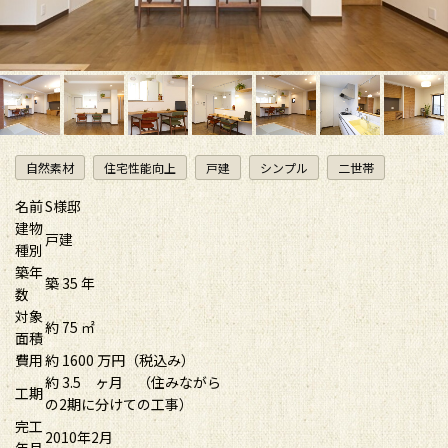
自然素材
住宅性能向上
戸建
シンプル
二世帯
名前
S様邸
建物
戸建
種別
築年
築 35 年
数
対象
約 75 ㎡
面積
費用
約 1600 万円（税込み）
約 3.5 ヶ月 （住みながら
工期
の2期に分けての工事）
完工
2010年2月
年月