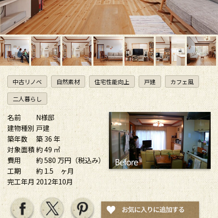
中古リノベ
自然素材
住宅性能向上
戸建
カフェ風
二人暮らし
名前
N様邸
建物種別
戸建
築年数
築 36 年
対象面積
約 49 ㎡
費用
約 580 万円（税込み）
工期
約 1.5 ヶ月
完工年月
2012年10月