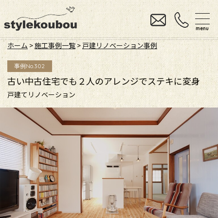
menu
ホーム
>
施工事例一覧
>
戸建リノベーション事例
事例No.302
古い中古住宅でも２人のアレンジでステキに変身
戸建てリノベーション