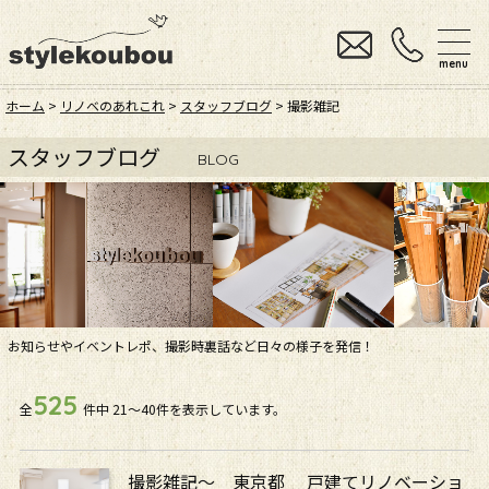
menu
ホーム
>
リノベのあれこれ
>
スタッフブログ
> 撮影雑記
スタッフブログ
BLOG
お知らせやイベントレポ、撮影時裏話など日々の様子を発信！
525
全
件中
21〜40件を表示しています。
撮影雑記～ 東京都 戸建てリノベーショ