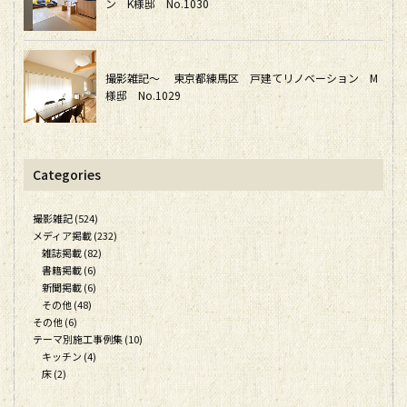
ン K様邸 No.1030
撮影雑記～ 東京都練馬区 戸建てリノベーション M
様邸 No.1029
Categories
撮影雑記 (524)
メディア掲載 (232)
雑誌掲載 (82)
書籍掲載 (6)
新聞掲載 (6)
その他 (48)
その他 (6)
テーマ別施工事例集 (10)
キッチン (4)
床 (2)