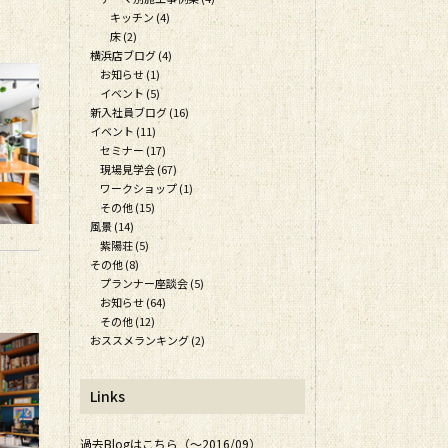
キッチン (4)
床 (2)
横浜店ブログ (4)
お知らせ (1)
イベント (5)
新入社員ブログ (16)
イベント (11)
セミナー (17)
現場見学会 (67)
ワークショップ (1)
その他 (15)
風景 (14)
紫陽荘 (5)
その他 (8)
プランナー座談会 (5)
お知らせ (64)
その他 (12)
おススメランキング (2)
Links
過去Blogはこちら（～2016/09）