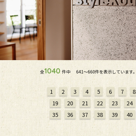
1040
全
件中
641〜660件を表示しています
1
2
3
4
5
6
7
8
19
20
21
22
23
24
35
36
37
38
39
40