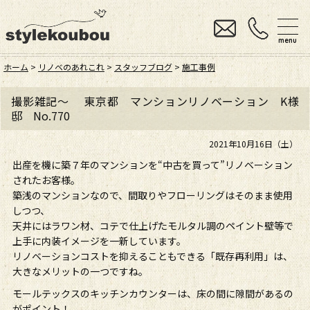
menu
ホーム
>
リノベのあれこれ
>
スタッフブログ
>
施工事例
撮影雑記～ 東京都 マンションリノベーション K様
邸 No.770
2021年10月16日（土）
出産を機に築７年のマンションを“中古を買って”リノベーション
されたお客様。
築浅のマンションなので、間取りやフローリングはそのまま使用
しつつ、
天井にはラワン材、コテで仕上げたモルタル調のペイント壁等で
上手に内装イメージを一新しています。
リノベーションコストを抑えることもできる「既存再利用」は、
大きなメリットの一つですね。
モールテックスのキッチンカウンターは、床の間に隙間があるの
がポイント！