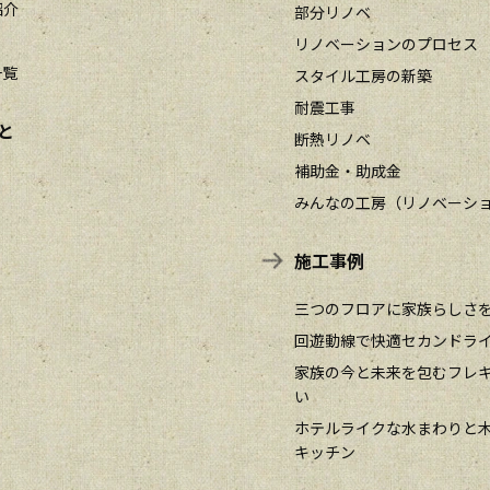
紹介
部分リノベ
リノベーションのプロセス
一覧
スタイル工房の新築
耐震工事
と
断熱リノベ
補助金・助成金
みんなの工房（リノベーシ
施工事例
三つのフロアに家族らしさ
回遊動線で快適セカンドラ
家族の今と未来を包むフレ
い
ホテルライクな水まわりと
キッチン