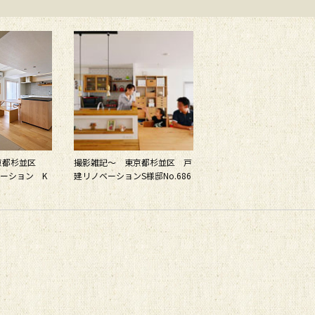
京都杉並区
撮影雑記～ 東京都杉並区 戸
ーション K
建リノベーションS様邸No.686