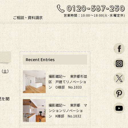
営業時間：10:00〜18:00(火･水曜定休)
ご相談・資料請求
Recent Entries
日（土）
撮影雑記～ 東京都杉並
区 戸建てリノベーショ
ン O様邸 No.1033
見を聞
撮影雑記～ 東京都 マ
ンションリノベーショ
ン K様邸 No.1032