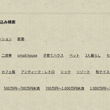
込み検索
ンション
新築
二世帯
small house
子育てハウス
ペット
2人暮らし
セ
カフェ風
アンティーク・レトロ
シック
リゾート
和テイス
500万円〜700万円未満
700万円〜1,000万円未満
1,000万円〜