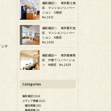
撮影雑記～ 東京都江東
区 マンションリノベー
ション U様邸
No.1031
撮影雑記～ 東京都杉並
区 マンションリノベー
ション K様邸
No.1030
インテ
撮影雑記～ 東京都練馬
区 戸建てリノベーショ
ン M様邸 No.1029
Categories
撮影雑記 (524)
メディア掲載 (232)
雑誌掲載 (82)
書籍掲載 (6)