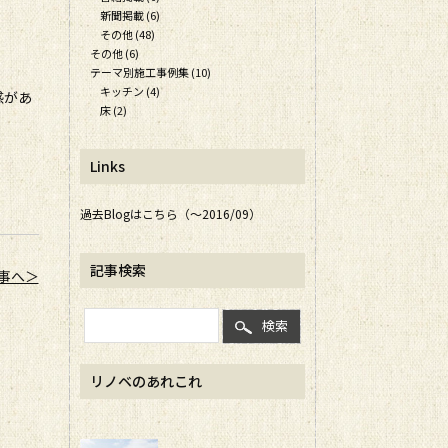
新聞掲載 (6)
その他 (48)
その他 (6)
テーマ別施工事例集 (10)
キッチン (4)
感があ
床 (2)
Links
過去Blogはこちら（～2016/09）
記事検索
事へ＞
検索
リノベのあれこれ