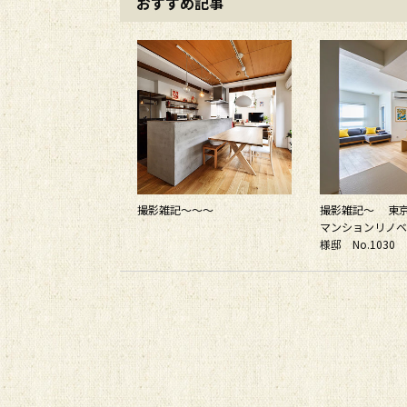
おすすめ記事
撮影雑記～～～
撮影雑記～ 東
マンションリノベ
様邸 No.1030