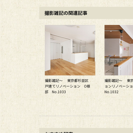
撮影雑記の関連記事
撮影雑記～ 東京都杉並区
撮影雑記～ 東
戸建てリノベーション O様
ョンリノベーシ
邸 No.1033
No.1032