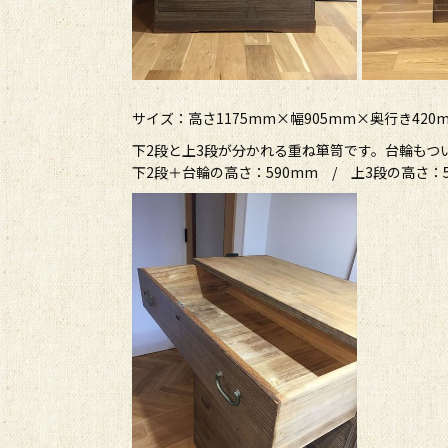
サイズ：高さ1175mm×幅905mm×奥行き420
下2段と上3段が分かれる重ね箪笥です。台輪もつ
下2段＋台輪の高さ：590mm / 上3段の高さ：5