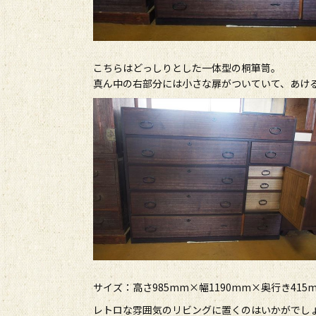
こちらはどっしりとした一体型の桐箪笥。
真ん中の右部分には小さな扉がついていて、あけ
サイズ：高さ985mm×幅1190mm×奥行き415
レトロな雰囲気のリビングに置くのはいかがでし