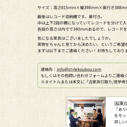
サイズ：高さ815mm×幅398mm×奥行き388m
最後はレコード収納棚です。扉付き。
中は上下2段の棚になっていてレコードを分けて
各段の高さは内寸で340mmあるので、レコード
気になる家具はございましたでしょうか。
実物をちゃんと見てから決めたい、というご希望
まずは以下までご連絡ください！お待ちしており
連絡先：
info@stylekoubou.com
もしくはその他問い合わせフォームよりご連絡
※タイトルまたは本文に「古家具引取り/見学希
[記事
「あり
をモッ
詳しい