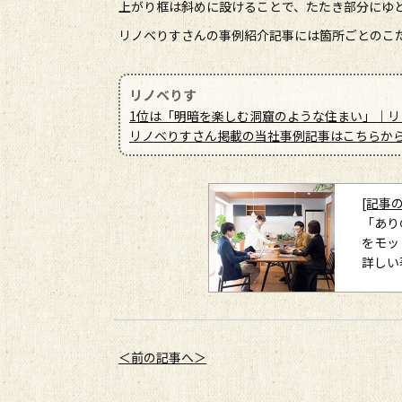
上がり框は斜めに設けることで、たたき部分にゆ
リノベりすさんの事例紹介記事には箇所ごとのこ
リノベりす
1位は「明暗を楽しむ洞窟のような住まい」｜リノ
リノベりすさん掲載の当社事例記事はこちらか
[記事
「あり
をモッ
詳しい
＜前の記事へ＞