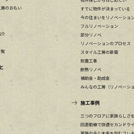
工房のおもい
すでに物件が決まっている
今の住まいをリノベーショ
フルリノベーション
紹介
部分リノベ
リノベーションのプロセス
一覧
スタイル工房の新築
耐震工事
と
断熱リノベ
補助金・助成金
みんなの工房（リノベーシ
施工事例
三つのフロアに家族らしさ
回遊動線で快適セカンドラ
家族の今と未来を包むフレ