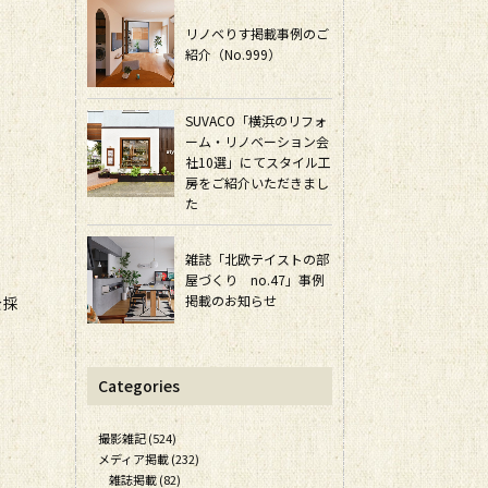
リノベりす掲載事例のご
紹介（No.999）
SUVACO「横浜のリフォ
ーム・リノベーション会
社10選」にてスタイル工
房をご紹介いただきまし
た
雑誌「北欧テイストの部
屋づくり no.47」事例
掲載のお知らせ
を採
Categories
撮影雑記 (524)
メディア掲載 (232)
雑誌掲載 (82)