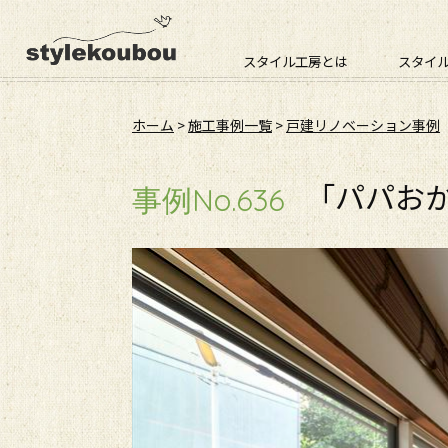
スタイル工房とは
スタイ
ホーム
>
施工事例一覧
>
戸建リノベーション事例
「パパお
事例No.636