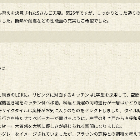
み替えを決意されたSさんご夫妻。築26年ですが、しっかりとした造り
ました。断熱や耐震などの性能面の充実もご希望でした。
いに
続きのLDKに。リビングに対面するキッチンはL字型を採用して、空
濯機置き場をキッチン側へ移動。料理と洗濯の同時進行が一層はかどり
モザイクタイルは奥様がお気に入りのものをセレクトしました。タイル
奥行きを持たせてベビーカーが置けるように。左手の引き戸から直接和
で統一。木質感を大切に優しさが感じられる空間になりました。
いグレーをイメージされていましたが、ブラウンの窓枠との調和を考え