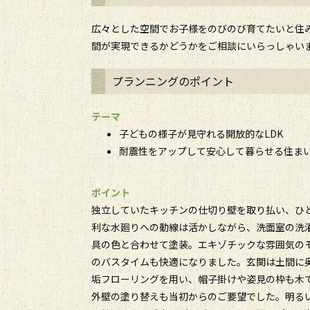
広々とした空間でお子様をのびのび育てたいと住
間が実現できるかどうかをご相談にいらっしゃい
プランニングのポイント
テーマ
子どもの様子が見守れる開放的なLDK
耐震性をアップして安心して暮らせる住ま
ポイント
独立していたキッチンの仕切り壁を取り払い、ひと
利な水廻りへの動線は活かしながら、洗面室の洗
具の色と合わせて塗装。エキゾチックな雰囲気の
のバスタイムも快適になりました。玄関は土間に
垢フローリングを用い、帽子掛けや姿見の枠も木
外壁の塗り替えも当初からのご要望でした。明る