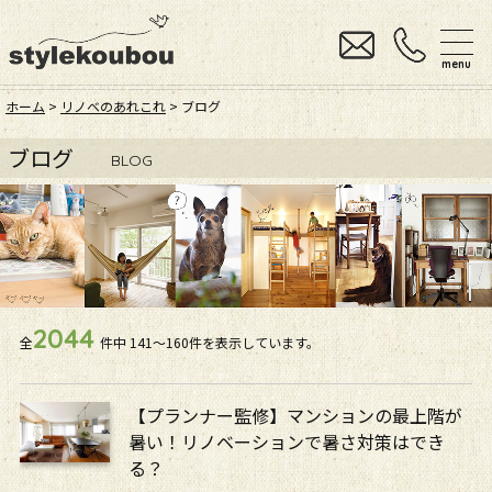
menu
ホーム
>
リノベのあれこれ
> ブログ
ブログ
BLOG
2044
全
件中
141〜160件を表示しています。
【プランナー監修】マンションの最上階が
暑い！リノベーションで暑さ対策はでき
る？