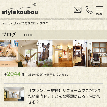
menu
ホーム
>
リノベのあれこれ
> ブログ
ブログ
BLOG
2044
全
件中
381〜400件を表示しています。
【プランナー監修】リフォームでこだわり
たい室内ドア！どんな種類がある？何がで
きる？