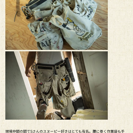
現場仲間の間でSさんのスヌーピー好きはとても有名。腰に巻く作業袋も手