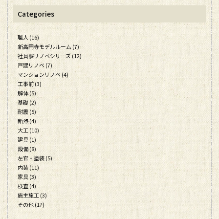
Categories
職人 (16)
新高円寺モデルルーム (7)
社員寮リノベシリーズ (12)
戸建リノベ (7)
マンションリノベ (4)
工事前 (3)
解体 (5)
基礎 (2)
耐震 (5)
断熱 (4)
大工 (10)
建具 (1)
設備 (8)
左官・塗装 (5)
内装 (11)
家具 (3)
検査 (4)
施主施工 (3)
その他 (17)