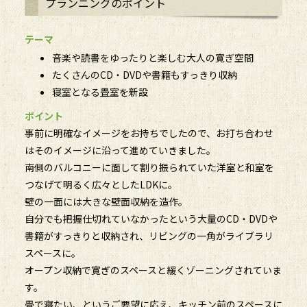
プランニングのポイント
テーマ
音楽や読書をゆったりと楽しむ大人の寛ぎ空間
たくさんのCD・DVDや書籍もすっきり収納
寝室となる畳室を新設
ポイント
事前に明確なイメージをお持ちでしたので、お打ち合わせ
はそのイメージに沿って進めていきました。
南側のバルコニーに面して割り振られていた洋室と和室を
つなげて明るく広々としたLDKに。
壁の一面には大きな壁面収納を造作。
自分でも把握仕切れていなかったという大量のCD・DVDや
書籍がすっきりと収納され、リビングの一角がライブラリ
スペースに。
オープン収納で寛ぎのスペースと緩くゾーニングされていま
す。
畳で寝たい、というご要望に応え、キッチン前のスペースに