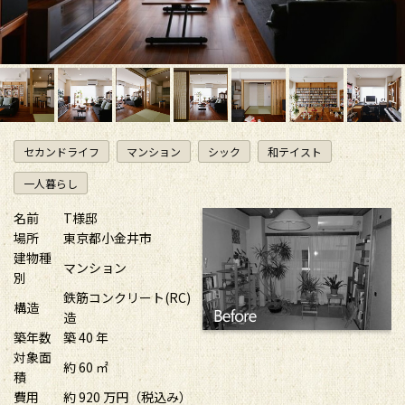
セカンドライフ
マンション
シック
和テイスト
一人暮らし
名前
T様邸
場所
東京都小金井市
建物種
マンション
別
鉄筋コンクリート(RC)
構造
造
築年数
築 40 年
対象面
約 60 ㎡
積
費用
約 920 万円（税込み）