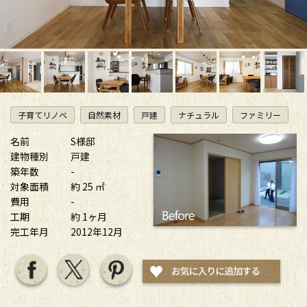
子育てリノベ
自然素材
戸建
ナチュラル
ファミリー
名前
S様邸
建物種別
戸建
築年数
-
対象面積
約 25 ㎡
費用
-
工期
約 1ヶ月
完工年月
2012年12月