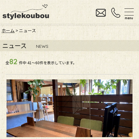
menu
ホーム
> ニュース
ニュース
NEWS
82
全
件中
41〜60件を表示しています。