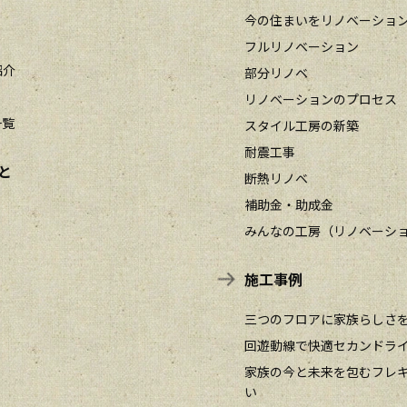
今の住まいをリノベーショ
フルリノベーション
紹介
部分リノベ
リノベーションのプロセス
一覧
スタイル工房の新築
耐震工事
と
断熱リノベ
補助金・助成金
みんなの工房（リノベーシ
施工事例
三つのフロアに家族らしさ
回遊動線で快適セカンドラ
家族の今と未来を包むフレ
い