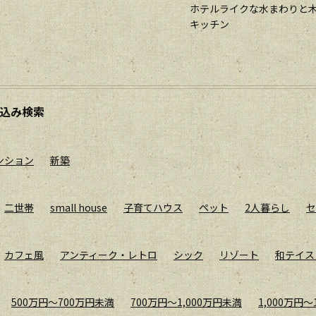
ホテルライクな水まわりと
キッチン
込み検索
ンション
新築
二世帯
small house
子育てハウス
ペット
2人暮らし
セ
カフェ風
アンティーク・レトロ
シック
リゾート
和テイス
500万円〜700万円未満
700万円〜1,000万円未満
1,000万円〜